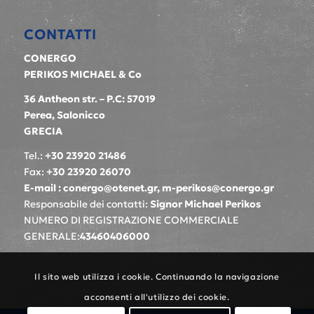
CONTATTI
CONERGO
PERIKOS MICHAEL & Co
36 Antheon str. – P.C: 57019
Perea, Salonicco
GRECIA
Tel.:
+30
23920 21486
Fax:
+30 23920 26070
E-mail :
conergo@otenet.gr
,
m-perikos@conergo.gr
Responsabile dei contatti
:
Signor Michael Perikos
NUMERO DI REGISTRAZIONE COMMERCIALE
GENERALE
:
43460406000
Il sito web utilizza i cookie. Continuando la navigazione
acconsenti all'utilizzo dei cookie.