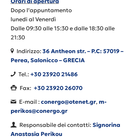
Orari di apertura
Dopo l’appuntamento
lunedi
al Venerdì
Dalle 09:30 alle 15:30 e dalle 18:30 alle
21:30
Indirizzo:
36 Antheon str. – P.C: 57019 –
Perea, Salonicco – GRECIA
Tel.:
+30
23920 21486
Fax:
+30 23920 26070
E-mail :
conergo@otenet.gr
,
m-
perikos@conergo.gr
Responsabile dei contatti
:
Signorina
Anastasia Perikou